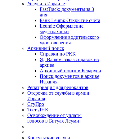
Услуги в Израиле
FastTrack: документы за 3
дня
Банк Leumi: Открытие счёта
Leumit: Оформление
медстраховки
Оформление водительского
удостоверения
Архивный поиск
Справки по РКК
Яд Вашем: заказ справок из
архива
Архивный поиск в Беларуси
Поиск документов в архиве
Израиля
Репатриация для релокантов
Отсрочка от службы в армии
Израиля
СтуПро
Тест ДНК
Освобождение от уплаты
взносов в Битуах Леуми
Консульские услуги