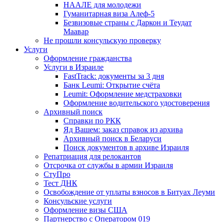
НААЛЕ для молодежи
Гуманитарная виза Алеф-5
Безвизовые страны с Даркон и Теудат
Маавар
Не прошли консульскую проверку
Услуги
Оформление гражданства
Услуги в Израиле
FastTrack: документы за 3 дня
Банк Leumi: Открытие счёта
Leumit: Оформление медстраховки
Оформление водительского удостоверения
Архивный поиск
Справки по РКК
Яд Вашем: заказ справок из архива
Архивный поиск в Беларуси
Поиск документов в архиве Израиля
Репатриация для релокантов
Отсрочка от службы в армии Израиля
СтуПро
Тест ДНК
Освобождение от уплаты взносов в Битуах Леуми
Консульские услуги
Оформление визы США
Партнерство с Оператором 019