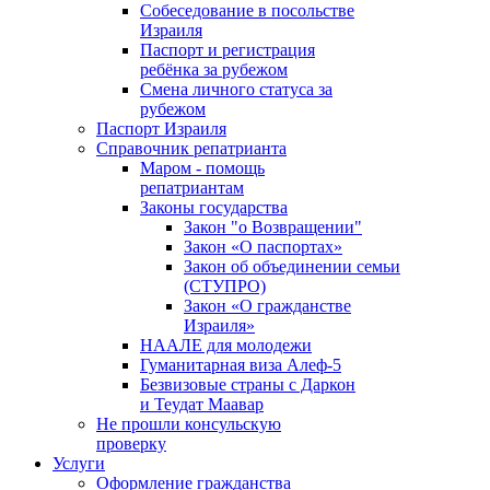
Собеседование в посольстве
Израиля
Паспорт и регистрация
ребёнка за рубежом
Смена личного статуса за
рубежом
Паспорт Израиля
Справочник репатрианта
Маром - помощь
репатриантам
Законы государства
Закон "о Возвращении"
Закон «О паспортах»
Закон об объединении семьи
(СТУПРО)
Закон «О гражданстве
Израиля»
НААЛЕ для молодежи
Гуманитарная виза Алеф-5
Безвизовые страны с Даркон
и Теудат Маавар
Не прошли консульскую
проверку
Услуги
Оформление гражданства