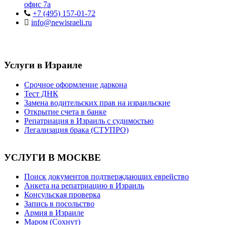
офис 7а
+7 (495) 157-01-72
info@newisraeli.ru
Услуги в Израиле
Срочное оформление даркона
Тест ДНК
Замена водительских прав на израильские
Открытие счета в банке
Репатриация в Израиль с судимостью
Легализация брака (СТУПРО)
УСЛУГИ В МОСКВЕ
Поиск документов подтверждающих еврейство
Анкета на репатриацию в Израиль
Консульская проверка
Запись в посольство
Армия в Израиле
Маром (Сохнут)