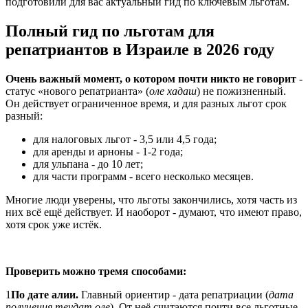
подготовили для вас актуальный гид по ключевым льготам.
Полный гид по льготам для
репатриантов в Израиле в 2026 году
Очень важный момент, о котором почти никто не говорит
-
cтатус «нового репатрианта» (
оле хадаш
) не пожизненный.
Он действует ограниченное время, и для разных льгот срок
разный:
для налоговых льгот - 3,5 или 4,5 года;
для аренды и арноны - 1-2 года;
для ульпана - до 10 лет;
для части программ - всего несколько месяцев.
Многие люди уверены, что льготы закончились, хотя часть из
них всё ещё действует. И наоборот - думают, что имеют право,
хотя срок уже истёк.
Проверить можно тремя способами:
1
По дате алии.
Главный ориентир - дата репатриации (
дата
получения теудат оле
). От неё считаются почти все льготные