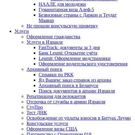
НААЛЕ для молодежи
Гуманитарная виза Алеф-5
Безвизовые страны с Даркон и Теудат
Маавар
Не прошли консульскую проверку
Услуги
Оформление гражданства
Услуги в Израиле
FastTrack: документы за 3 дня
Банк Leumi: Открытие счёта
Leumit: Оформление медстраховки
Оформление водительского удостоверения
Архивный поиск
Справки по РКК
Яд Вашем: заказ справок из архива
Архивный поиск в Беларуси
Поиск документов в архиве Израиля
Репатриация для релокантов
Отсрочка от службы в армии Израиля
СтуПро
Тест ДНК
Освобождение от уплаты взносов в Битуах Леуми
Консульские услуги
Оформление визы США
Партнерство с Оператором 019