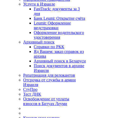
Услуги в Израиле
FastTrack: документы за 3
дня
Банк Leumi: Открытие счёта
Leumit: Оформление
медстраховки
Оформление водительского
удостоверения
Архивный поиск
Справки по РКК
Яд Вашем: заказ справок из
архива
Архивный поиск в Беларуси
Поиск документов в архиве
Израиля
Репатриация для релокантов
Отсрочка от службы в армии
Израиля
СтуПро
Тест ДНК
Освобождение от уплаты
взносов в Битуах Леуми
Консульские услуги