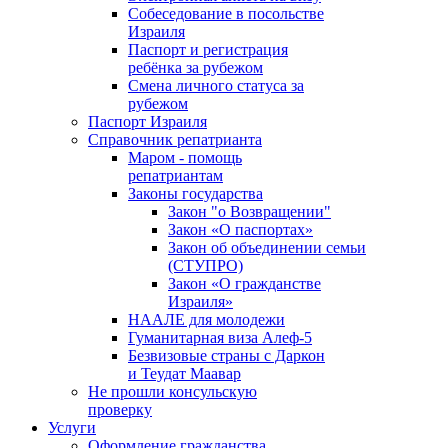
Собеседование в посольстве
Израиля
Паспорт и регистрация
ребёнка за рубежом
Смена личного статуса за
рубежом
Паспорт Израиля
Справочник репатрианта
Маром - помощь
репатриантам
Законы государства
Закон "о Возвращении"
Закон «О паспортах»
Закон об объединении семьи
(СТУПРО)
Закон «О гражданстве
Израиля»
НААЛЕ для молодежи
Гуманитарная виза Алеф-5
Безвизовые страны с Даркон
и Теудат Маавар
Не прошли консульскую
проверку
Услуги
Оформление гражданства