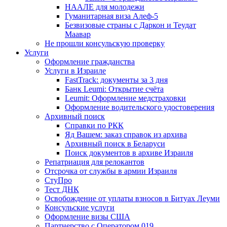
НААЛЕ для молодежи
Гуманитарная виза Алеф-5
Безвизовые страны с Даркон и Теудат
Маавар
Не прошли консульскую проверку
Услуги
Оформление гражданства
Услуги в Израиле
FastTrack: документы за 3 дня
Банк Leumi: Открытие счёта
Leumit: Оформление медстраховки
Оформление водительского удостоверения
Архивный поиск
Справки по РКК
Яд Вашем: заказ справок из архива
Архивный поиск в Беларуси
Поиск документов в архиве Израиля
Репатриация для релокантов
Отсрочка от службы в армии Израиля
СтуПро
Тест ДНК
Освобождение от уплаты взносов в Битуах Леуми
Консульские услуги
Оформление визы США
Партнерство с Оператором 019