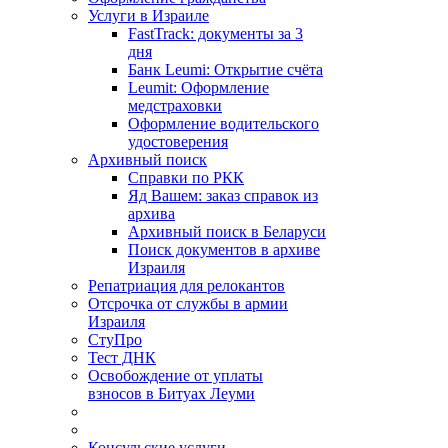
Услуги в Израиле
FastTrack: документы за 3
дня
Банк Leumi: Открытие счёта
Leumit: Оформление
медстраховки
Оформление водительского
удостоверения
Архивный поиск
Справки по РКК
Яд Вашем: заказ справок из
архива
Архивный поиск в Беларуси
Поиск документов в архиве
Израиля
Репатриация для релокантов
Отсрочка от службы в армии
Израиля
СтуПро
Тест ДНК
Освобождение от уплаты
взносов в Битуах Леуми
Консульские услуги