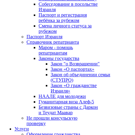
Собеседование в посольстве
Израиля
Паспорт и регистрация
ребёнка за рубежом
Смена личного статуса за
рубежом
Паспорт Израиля
Справочник репатрианта
Маром - помощь
репатриантам
Законы государства
Закон "о Возвращении"
Закон «О паспортах»
Закон об объединении семьи
(СТУПРО)
Закон «О гражданстве
Израиля»
НААЛЕ для молодежи
Гуманитарная виза Алеф-5
Безвизовые страны с Даркон
и Теудат Маавар
Не прошли консульскую
проверку
Услуги
Оформление гражданства