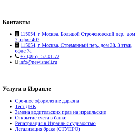
Контакты
115054, г. Москва, Большой Строченовский пер., дом
7, офис 407
115054, г. Москва, Стремянный пер., дом 38, 3 этаж,
офис 7а
+7 (495) 157-01-72
info@newisraeli.ru
Услуги в Израиле
Срочное оформление даркона
Тест ДНК
Замена водительских прав на израильские
Открытие счета в банке
Репатриация в Израиль с судимостью
Легализация брака (СТУПРО)